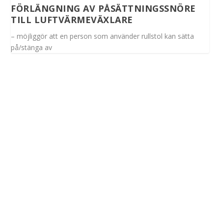
FÖRLÄNGNING AV PÅSÄTTNINGSSNÖRE
TILL LUFTVÄRMEVÄXLARE
– möjliggör att en person som använder rullstol kan sätta
på/stänga av
Spinalis webbplatser: