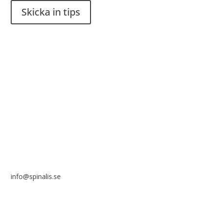
Skicka in tips
Det är tillåtet att dela och sprida idéer från Spinalistips, enbart
i ett icke-kommersiellt syfte och med tydlig källhänvisning.
Stiftelsen Spinalis
Frösundaviks allé 4a
SE 169 89 Solna
info@spinalis.se