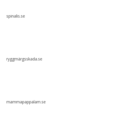
spinalis.se
ryggmärgsskada.se
mammapappalam.se
Har du en smart lösning? Skicka ett tips till spinalistips.