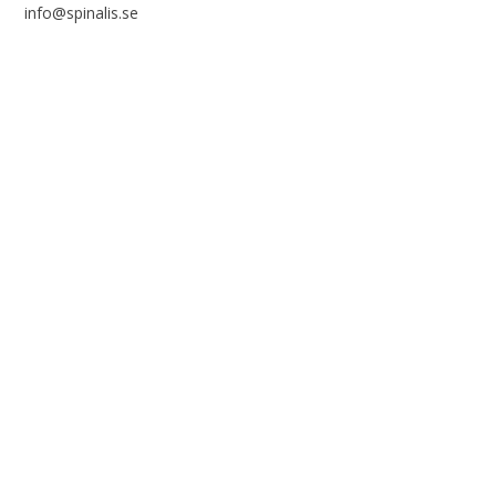
info@spinalis.se
+46 (0) 8-555 44 000
Swish: 12 32 63 42 44