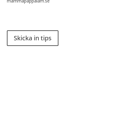
mammapappalam.se
Har du en smart lösning? Skicka ett tips till spinalistips.
Skicka in tips
Det är tillåtet att dela och sprida idéer från Spinalistips, enbart
i ett icke-kommersiellt syfte och med tydlig källhänvisning.
Stiftelsen Spinalis
Frösundaviks allé 4a
SE 169 89 Solna