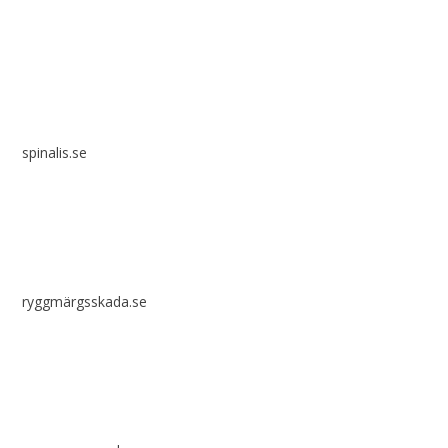
Spinalis webbplatser:
spinalis.se
ryggmärgsskada.se