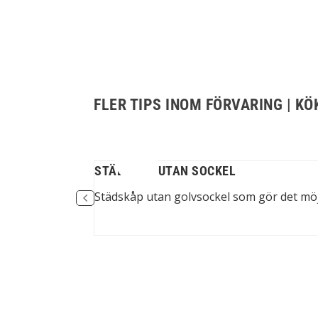
FLER TIPS INOM FÖRVARING | KÖ
STÄDSKÅP UTAN SOCKEL
igt även om man...
Städskåp utan golvsockel som gör det möjli