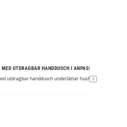
 MED UTDRAGBAR HANDDUSCH I ANPASSAT KÖK
ed utdragbar handdusch underlättar hushållsarbete i köket 