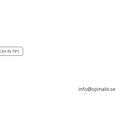
 du en smart lösning?
Stiftelsen Spinalis
ka ett tips till spinalistips.
Frösundaviks allé 4a
SE 169 89 Solna
CKA IN TIPS

är tillåtet att dela och
da idéer från Spinalistips,
rt i ett icke-kommersiellt
info@spinalis.se
e och med tydlig
hänvisning.

+46 (0) 8-555 44 000