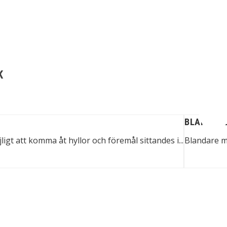
K
BLANDARE
gt att komma åt hyllor och föremål sittandes i...
Blandare m