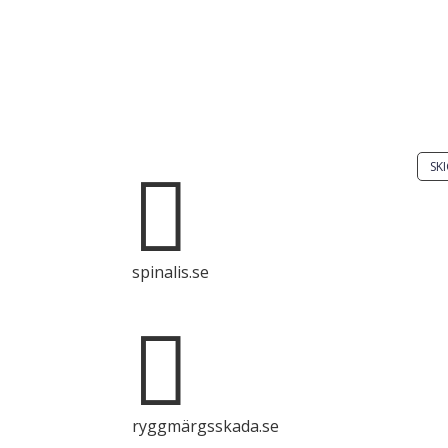
Har
Skic
Spinalis webbplatser:
SKI

Det 
spri
spinalis.se
enba
syft

käll
ryggmärgsskada.se