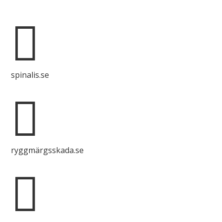

spinalis.se

ryggmärgsskada.se
