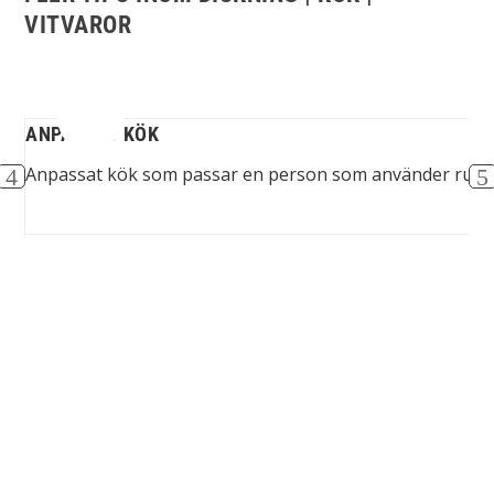
VITVAROR
MME
ANPASSAT KÖK
us
Anpassat kök som passar en person som använder rulls
Spinalis webbplatser: