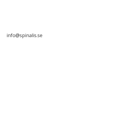

info@spinalis.se

+46 (0) 8-555 44 000

Swish: 12 32 63 42 44