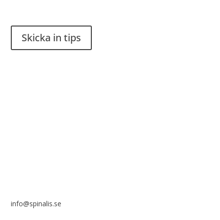
Har du en smart lösning? Skicka ett tips till spinalistips.
Skicka in tips
Det är tillåtet att dela och sprida idéer från Spinalistips, enbart
i ett icke-kommersiellt syfte och med tydlig källhänvisning.
Stiftelsen Spinalis
Frösundaviks allé 4a
SE 169 89 Solna
info@spinalis.se