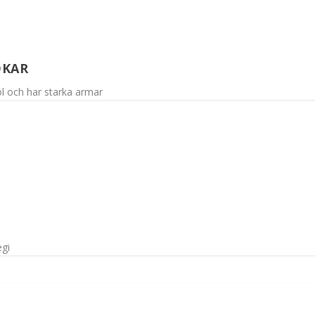
DKAR
ol och har starka armar
egi