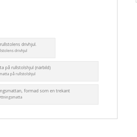
lstolens drivhjul
matta på rullstolshjul
yttningsmatta