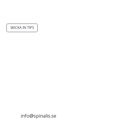
Har du en smart lösning? Skicka ett tips till
spinalistips.
SKICKA IN TIPS
Det är tillåtet att dela och sprida idéer från
Spinalistips, enbart i ett icke-kommersiellt syfte och
med tydlig källhänvisning.
Stiftelsen Spinalis
Frösundaviks allé 4a
SE 169 89 Solna

info@spinalis.se