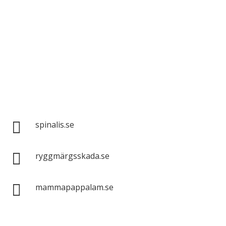
Spinalis webbplatser:

spinalis.se

ryggmärgsskada.se

mammapappalam.se