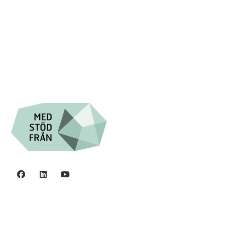

+46 (0) 8-555 44 000

Swish: 12 32 63 42 44

Org.nr. 802016-8285
Integritetspolicy