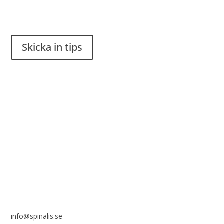
Har du en smart lösning? Skicka ett tips till spinalistips.
Skicka in tips
Det är tillåtet att dela och sprida idéer från Spinalistips, enbart
i ett icke-kommersiellt syfte och med tydlig källhänvisning.
Stiftelsen Spinalis
Frösundaviks allé 4a
SE 169 89 Solna
info@spinalis.se