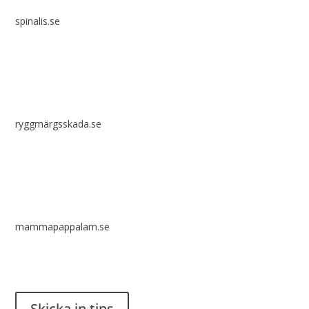
spinalis.se
ryggmärgsskada.se
mammapappalam.se
Har du en smart lösning? Skicka ett tips till spinalistips.
Skicka in tips