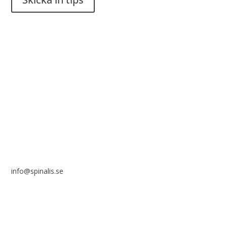
Det är tillåtet att dela och sprida idéer från Spinalistips, enbart
i ett icke-kommersiellt syfte och med tydlig källhänvisning.
Stiftelsen Spinalis
Frösundaviks allé 4a
SE 169 89 Solna
info@spinalis.se