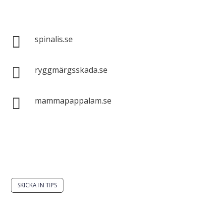
Spinalis webbplatser:

spinalis.se

ryggmärgsskada.se

mammapappalam.se
Har du en smart lösning? Skicka ett tips till
spinalistips.
SKICKA IN TIPS
Det är tillåtet att dela och sprida idéer från