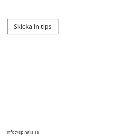
Har du en smart lösning? Skicka ett tips till spinalistips.
Skicka in tips
Det är tillåtet att dela och sprida idéer från Spinalistips, enbart
i ett icke-kommersiellt syfte och med tydlig källhänvisning.
Stiftelsen Spinalis
Frösundaviks allé 4a
SE 169 89 Solna
info@spinalis.se