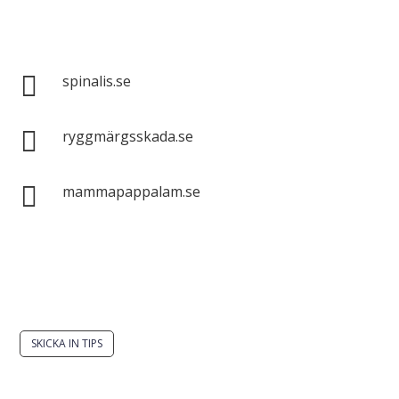
Spinalis webbplatser:

spinalis.se

ryggmärgsskada.se

mammapappalam.se
Har du en smart lösning? Skicka ett tips till
spinalistips.
SKICKA IN TIPS
Det är tillåtet att dela och sprida idéer från