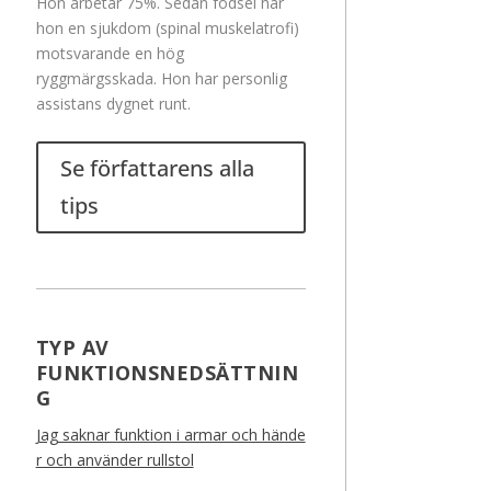
Hon arbetar 75%. Sedan födsel har
hon en sjukdom (spinal muskelatrofi)
motsvarande en hög
ryggmärgsskada. Hon har personlig
assistans dygnet runt.
Se författarens alla
tips
TYP AV
FUNKTIONSNEDSÄTTNIN
G
Jag saknar funktion i armar och hände
r och använder rullstol