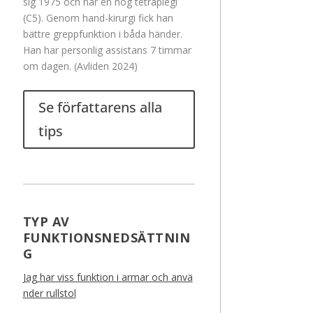
sig 1975 och har en hög tetraplegi
(C5). Genom hand-kirurgi fick han
bättre greppfunktion i båda händer.
Han har personlig assistans 7 timmar
om dagen. (Avliden 2024)
Se författarens alla
tips
TYP AV
FUNKTIONSNEDSÄTTNIN
G
Jag har viss funktion i armar och anvä
nder rullstol