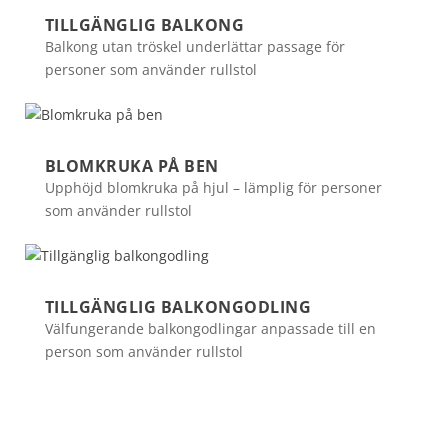
TILLGÄNGLIG BALKONG
Balkong utan tröskel underlättar passage för
personer som använder rullstol
BLOMKRUKA PÅ BEN
Upphöjd blomkruka på hjul – lämplig för personer
som använder rullstol
TILLGÄNGLIG BALKONGODLING
Välfungerande balkongodlingar anpassade till en
person som använder rullstol