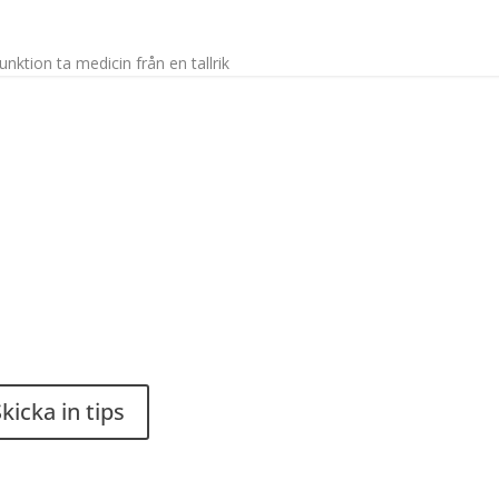
ktion ta medicin från en tallrik
du en smart lösning? Skicka
Stiftelsen Spinalis
ps till spinalistips.
Frösundaviks allé 4a
SE 169 89 Solna
kicka in tips
r tillåtet att dela och sprida