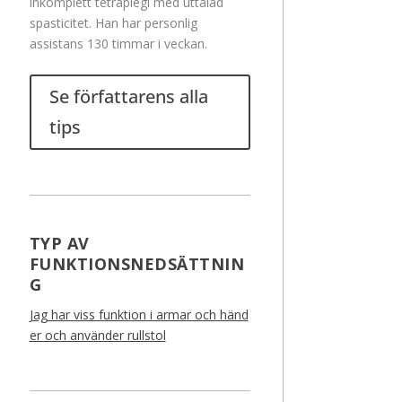
inkomplett tetraplegi med uttalad
spasticitet. Han har personlig
assistans 130 timmar i veckan.
Se författarens alla
tips
TYP AV
FUNKTIONSNEDSÄTTNIN
G
Jag har viss funktion i armar och händ
er och använder rullstol