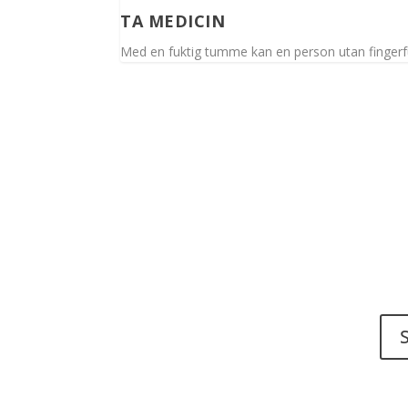
TA MEDICIN
Med en fuktig tumme kan en person utan fingerfun
Har 
ett ti
Spinalis webbplatser:
S
Det ä