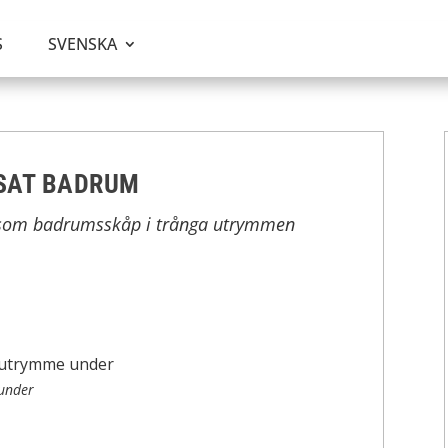
S
SVENSKA
SAT BADRUM
a som badrumsskåp i trånga utrymmen
under