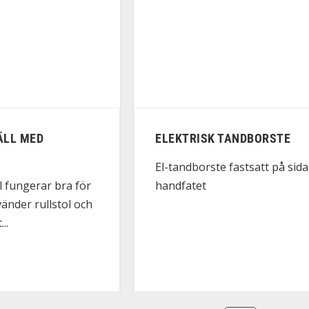
ÄLL MED
ELEKTRISK TANDBORSTE
El-tandborste fastsatt på sid
handfatet
ll fungerar bra för
nder rullstol och
..