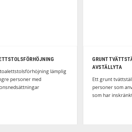
ETTSTOLSFÖRHÖJNING
GRUNT TVÄTTST
AVSTÄLLYTA
 toalettstolsförhöjning lämplig
yngre personer med
Ett grunt tvättstä
ionsnedsättningar
personer som anvä
som har inskränkt.