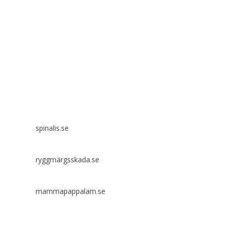
Spinalis webbplatser:
spinalis.se
ryggmärgsskada.se
mammapappalam.se
Har du en smart lösning? Skicka ett tips till spinalistips.