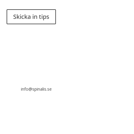
Skicka in tips
Det är tillåtet att dela och sprida idéer från Spinalistips, enbart
i ett icke-kommersiellt syfte och med tydlig källhänvisning.
Stiftelsen Spinalis
Frösundaviks allé 4a
SE 169 89 Solna
info@spinalis.se
+46 (0) 8-555 44 000
Swish: 12 32 63 42 44