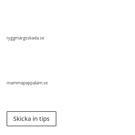
ryggmärgsskada.se
mammapappalam.se
Har du en smart lösning? Skicka ett tips till spinalistips.
Skicka in tips