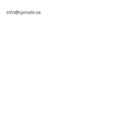
info@spinalis.se

+46 (0) 8-555 44 000

Swish: 12 32 63 42 44
