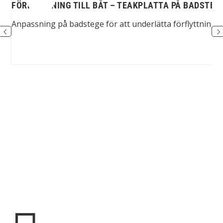
FÖRFLYTTNING TILL BÅT – TEAKPLATTA PÅ BADSTEG
ege
Anpassning på badstege för att underlätta förflyttning m
Spinalis webbplatser: