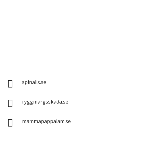
Spinalis webbplatser:

spinalis.se

ryggmärgsskada.se

mammapappalam.se