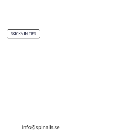
Har du en smart lösning? Skicka ett tips till
spinalistips.
SKICKA IN TIPS
Det är tillåtet att dela och sprida idéer från
Spinalistips, enbart i ett icke-kommersiellt syfte och
med tydlig källhänvisning.
Stiftelsen Spinalis
Frösundaviks allé 4a
SE 169 89 Solna

info@spinalis.se