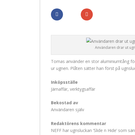
Dela
Dela
Användaren drar ut ug
Tomas använder en stor aluminiumtång för 
ur ugnen. Plåten sätter han först på ugnslu
Inköpsställe
Järnaffär, verktygsaffär
Bekostad av
Användaren själv
Redaktörens kommentar
NEFF har ugnsluckan ’Slide n Hide’ som sä