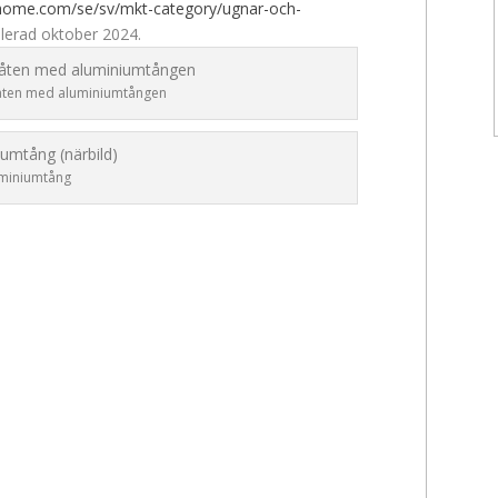
-home.com/se/sv/mkt-category/ugnar-och-
llerad oktober 2024.
åten med aluminiumtången
miniumtång