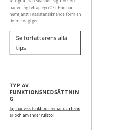
fotograf. Han skadade sig 1983 och
har en låg tetraplegi (C7). Han har
hemtjänst i assistansliknande form en
timme dagligen.
Se författarens alla
tips
TYP AV
FUNKTIONSNEDSÄTTNIN
G
Jag har viss funktion i armar och händ
er och använder rullstol