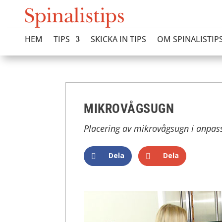
HEM
TIPS
SKICKA IN TIPS
OM SPINALISTIP
MIKROVÅGSUGN
Placering av mikrovågsugn i anpas
Dela
Dela