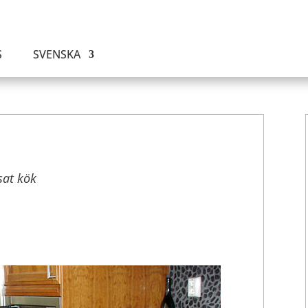
S
SVENSKA
sat kök