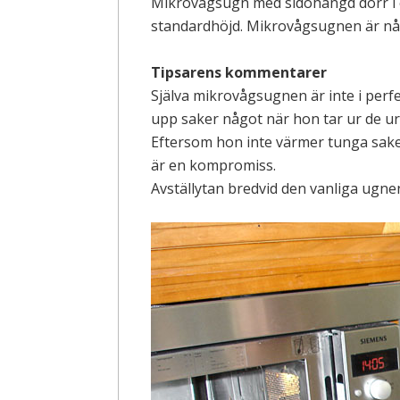
Mikrovågsugn med sidohängd dörr i e
standardhöjd. Mikrovågsugnen är någ
Tipsarens kommentarer
Själva mikrovågsugnen är inte i perf
upp saker något när hon tar ur de ur
Eftersom hon inte värmer tunga sake
är en kompromiss.
Avställytan bredvid den vanliga ugnen