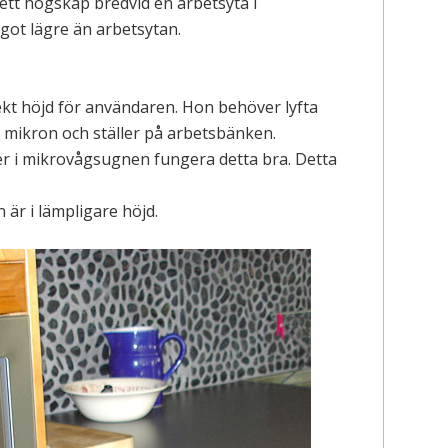
tt högskåp bredvid en arbetsyta i
ot lägre än arbetsytan.
ekt höjd för användaren. Hon behöver lyfta
 mikron och ställer på arbetsbänken.
r i mikrovågsugnen fungera detta bra. Detta
 är i lämpligare höjd.