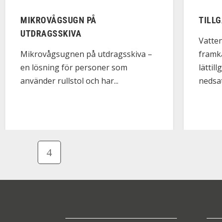
MIKROVÅGSUGN PÅ
TILL
UTDRAGSSKIVA
Vatten
framk
Mikrovågsugnen på utdragsskiva –
lättil
en lösning för personer som
nedsatt
använder rullstol och har...