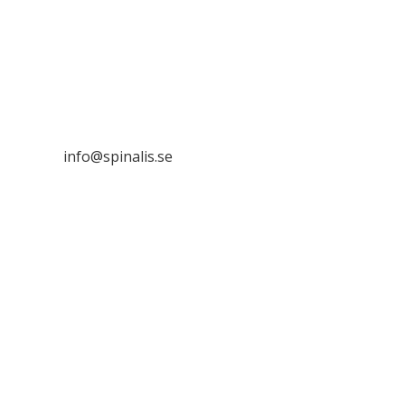
Stiftelsen Spinalis
Frösundaviks allé 4a
SE 169 89 Solna

info@spinalis.se

+46 (0) 8-555 44 000

Swish: 12 32 63 42 44

Org.nr. 802016-8285