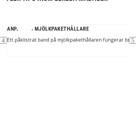
ANPASSAD MJÖLKPAKETHÅLLARE
ing
Ett påklistrat band på mjölkpakethållaren fungerar bra f
Spinalis webbplatser: