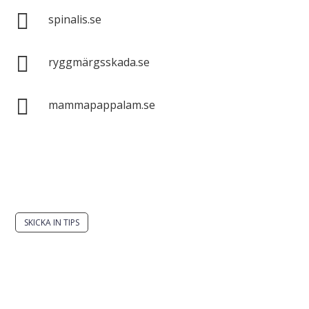

spinalis.se

ryggmärgsskada.se

mammapappalam.se
Har du en smart lösning? Skicka ett tips till
spinalistips.
SKICKA IN TIPS
Det är tillåtet att dela och sprida idéer från
Spinalistips, enbart i ett icke-kommersiellt syfte och
med tydlig källhänvisning.