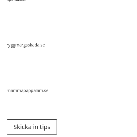
ryggmärgsskada.se
mammapappalam.se
Har du en smart lösning? Skicka ett tips till spinalistips.
Skicka in tips