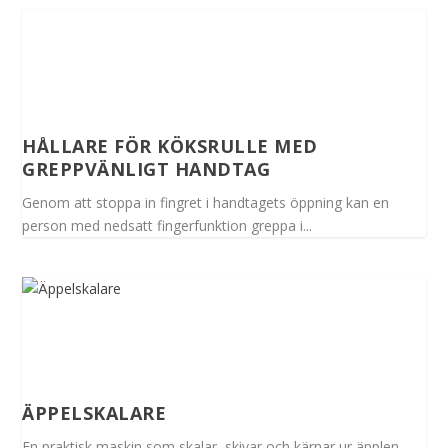
HÅLLARE FÖR KÖKSRULLE MED
GREPPVÄNLIGT HANDTAG
Genom att stoppa in fingret i handtagets öppning kan en
person med nedsatt fingerfunktion greppa i...
ÄPPELSKALARE
En praktisk maskin som skalar, skivar och kärnar ur äpplen