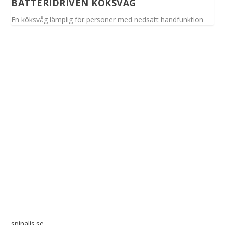
BATTERIDRIVEN KÖKSVÅG
En köksvåg lämplig för personer med nedsatt handfunktion
Spinalis webbplatser:
spinalis.se