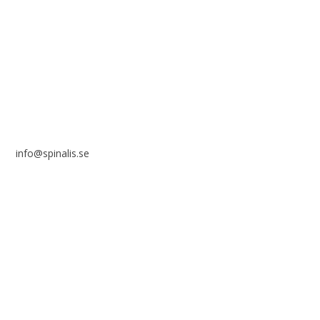
Stiftelsen Spinalis
Frösundaviks allé 4a
SE 169 89 Solna
info@spinalis.se
+46 (0) 8-555 44 000