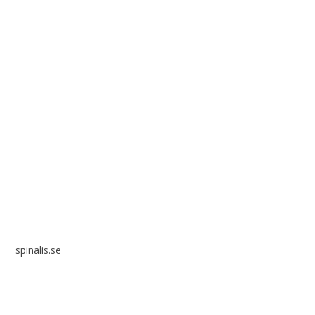
Spinalis webbplatser:
spinalis.se