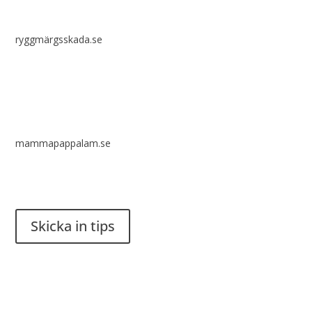
ryggmärgsskada.se
mammapappalam.se
Har du en smart lösning? Skicka ett tips till spinalistips.
Skicka in tips
Det är tillåtet att dela och sprida idéer från Spinalistips, enbart
i ett icke-kommersiellt syfte och med tydlig källhänvisning.