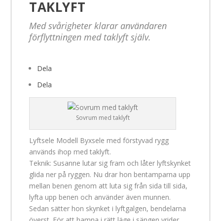
TAKLYFT
Med svårigheter klarar användaren
förflyttningen med taklyft själv.
Dela
Dela
Sovrum med taklyft
Lyftsele Modell Byxsele med förstyvad rygg
används ihop med taklyft.
Teknik: Susanne lutar sig fram och låter lyftskynket
glida ner på ryggen. Nu drar hon bentamparna upp
mellan benen genom att luta sig från sida till sida,
lyfta upp benen och använder även munnen.
Sedan sätter hon skynket i lyftgalgen, bendelarna
överst. För att hamna i rätt läge i sängen vrider