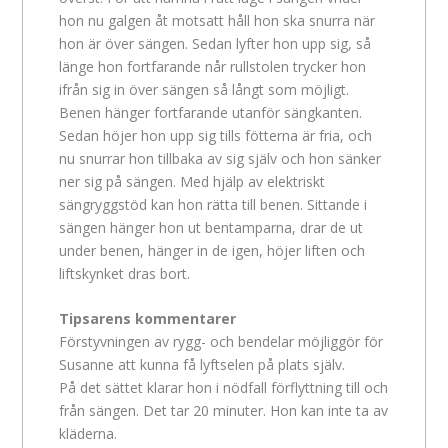
hon nu galgen åt motsatt håll hon ska snurra när
hon är över sängen. Sedan lyfter hon upp sig, så
länge hon fortfarande når rullstolen trycker hon
ifrån sig in över sängen så långt som möjligt.
Benen hänger fortfarande utanför sängkanten.
Sedan höjer hon upp sig tills fötterna är fria, och
nu snurrar hon tillbaka av sig själv och hon sänker
ner sig på sängen. Med hjälp av elektriskt
sängryggstöd kan hon rätta till benen. Sittande i
sängen hänger hon ut bentamparna, drar de ut
under benen, hänger in de igen, höjer liften och
liftskynket dras bort.
Tipsarens kommentarer
Förstyvningen av rygg- och bendelar möjliggör för
Susanne att kunna få lyftselen på plats själv.
På det sättet klarar hon i nödfall förflyttning till och
från sängen. Det tar 20 minuter. Hon kan inte ta av
kläderna.