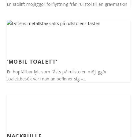
En stollift möjliggör förflyttning från rullstol till en grävmaskin
’MOBIL TOALETT’
En hopfällbar lyft som fästs på rullstolen möjliggör
toalettbesök var man än befinner sig –...
NACKRULLE