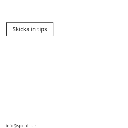
Har du en smart lösning? Skicka ett tips till spinalistips.
Skicka in tips
Det är tillåtet att dela och sprida idéer från Spinalistips, enbart
i ett icke-kommersiellt syfte och med tydlig källhänvisning.
Stiftelsen Spinalis
Frösundaviks allé 4a
SE 169 89 Solna
info@spinalis.se