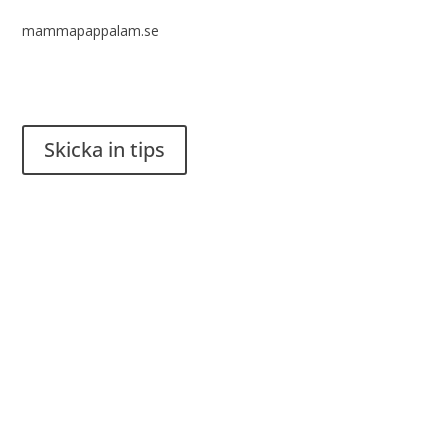
mammapappalam.se
Har du en smart lösning? Skicka ett tips till spinalistips.
Skicka in tips
Det är tillåtet att dela och sprida idéer från Spinalistips, enbart
i ett icke-kommersiellt syfte och med tydlig källhänvisning.
Stiftelsen Spinalis
Frösundaviks allé 4a
SE 169 89 Solna