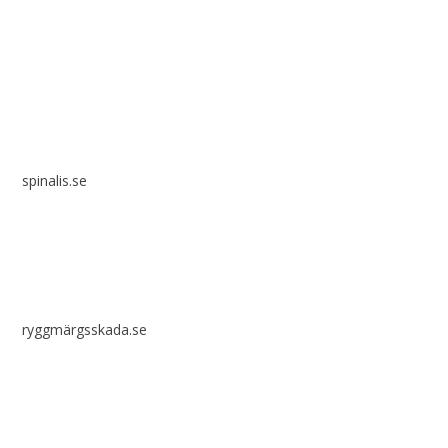
Spinalis webbplatser:
spinalis.se
ryggmärgsskada.se