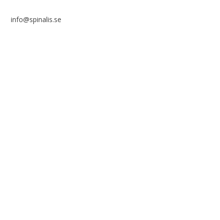
info@spinalis.se
+46 (0) 8-555 44 000
Swish: 12 32 63 42 44