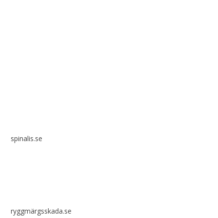
Spinalis webbplatser:
spinalis.se
ryggmärgsskada.se