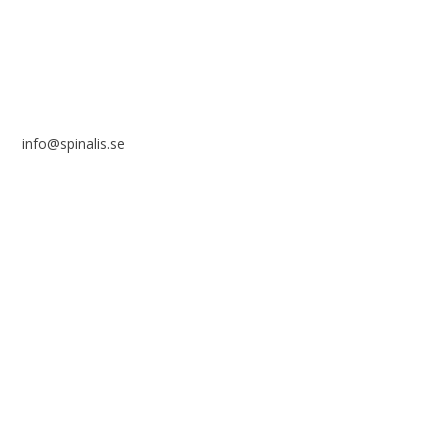
info@spinalis.se
+46 (0) 8-555 44 000
Swish: 12 32 63 42 44