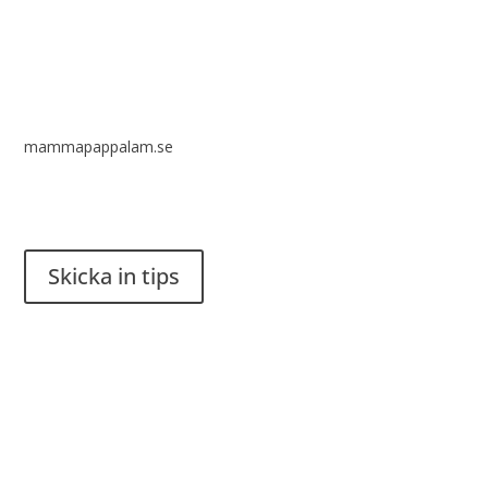
mammapappalam.se
Har du en smart lösning? Skicka ett tips till spinalistips.
Skicka in tips
Det är tillåtet att dela och sprida idéer från Spinalistips, enbart
i ett icke-kommersiellt syfte och med tydlig källhänvisning.
Stiftelsen Spinalis
Frösundaviks allé 4a
SE 169 89 Solna