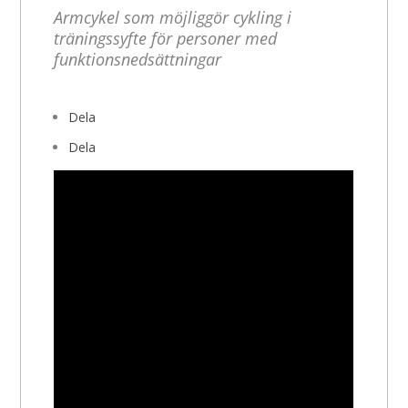
Armcykel som möjliggör cykling i
träningssyfte för personer med
funktionsnedsättningar
Dela
Dela