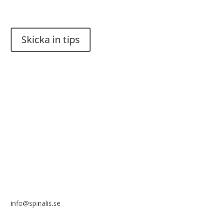
Har du en smart lösning? Skicka ett tips till spinalistips.
Skicka in tips
Det är tillåtet att dela och sprida idéer från Spinalistips, enbart
i ett icke-kommersiellt syfte och med tydlig källhänvisning.
Stiftelsen Spinalis
Frösundaviks allé 4a
SE 169 89 Solna
info@spinalis.se