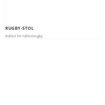
RUGBY-STOL
Rullstol för rullstolsrugby
Spinalis webbplatser: