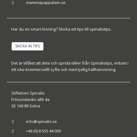
mammapappalam.se

Har du en smart lösning? Skicka ett tips till spinalistips.
SKICKA IN TIPS
Det är tillåtet att dela och sprida idéer från Spinalistips, enbart i
ett icke-kommersiellt syfte och med tydlig källhänvisning.
Stiftelsen Spinalis
Frösundaviks allé 4a
SE 169 89 Solna
info@spinalis.se

+46 (0) 8-555 44 000
