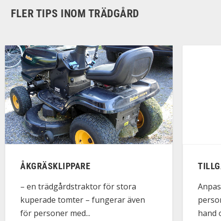
FLER TIPS INOM TRÄDGÅRD
ÅKGRÄSKLIPPARE
TILL
– en trädgårdstraktor för stora
Anpas
kuperade tomter – fungerar även
person
för personer med...
hand 