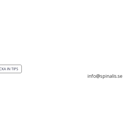
 du en smart lösning?
Stiftelsen Spinalis
ka ett tips till spinalistips.
Frösundaviks allé 4a
SE 169 89 Solna
CKA IN TIPS

info@spinalis.se
är tillåtet att dela och

da idéer från Spinalistips,
+46 (0) 8-555 44 00
rt i ett icke-kommersiellt
e och med tydlig

Swish: 12 32 63 42 
hänvisning.
Org.nr. 802016-828