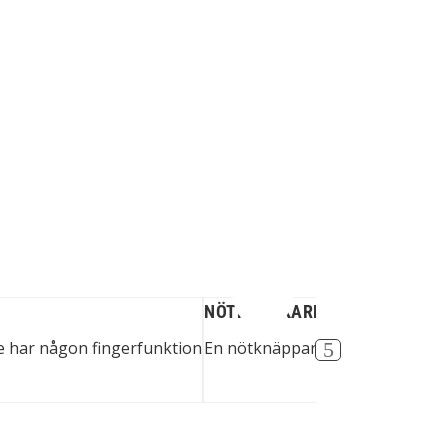
NÖTKNÄCKARE
nte har någon fingerfunktion
En nötknäppare underlättar att 