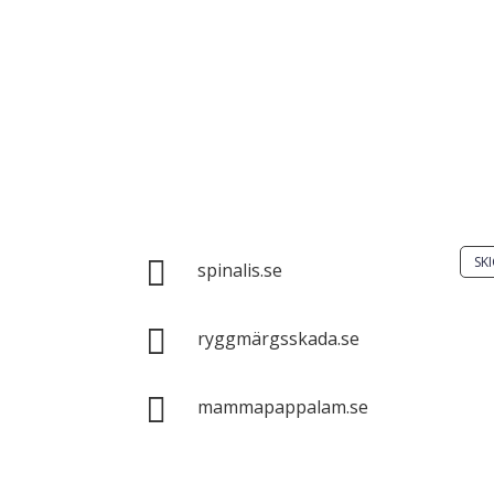
Har
Skic
Spinalis webbplatser:
SKI

spinalis.se
Det 

ryggmärgsskada.se
spri
enba

mammapappalam.se
syft
käll