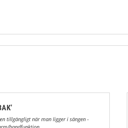
BAK’
n tillgängligt när man ligger i sängen -
 arm/handfunktion