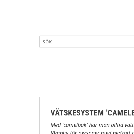
VÄTSKESYSTEM ’CAMEL
Med 'camelbak' har man alltid vatte
lämplig för personer med nedsatt