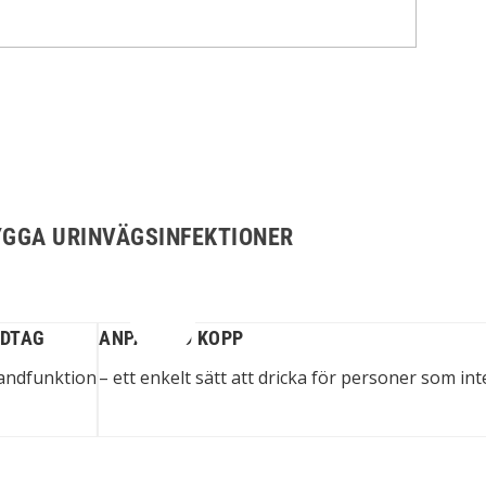
BYGGA URINVÄGSINFEKTIONER
NDTAG
ANPASSAD KOPP
handfunktion
– ett enkelt sätt att dricka för personer som i