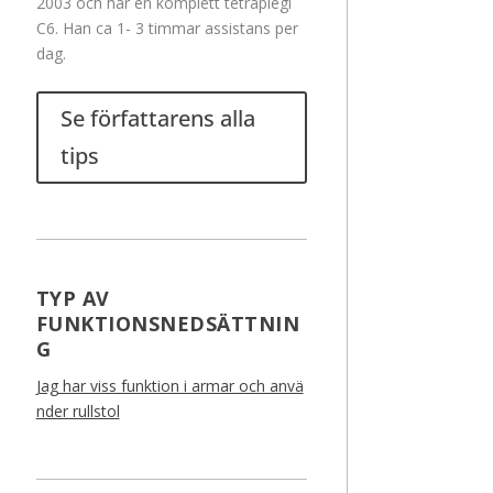
2003 och har en komplett tetraplegi
C6. Han ca 1- 3 timmar assistans per
dag.
Se författarens alla
tips
TYP AV
FUNKTIONSNEDSÄTTNIN
G
Jag har viss funktion i armar och anvä
nder rullstol