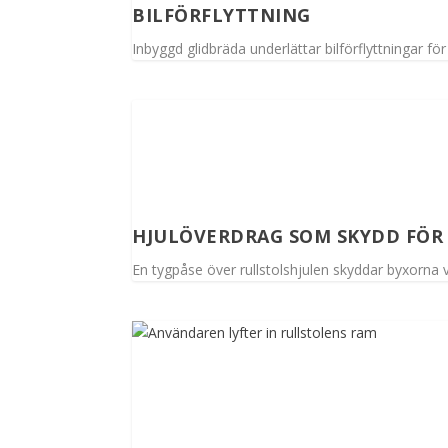
BILFÖRFLYTTNING
Inbyggd glidbräda underlättar bilförflyttningar f
HJULÖVERDRAG SOM SKYDD FÖR
En tygpåse över rullstolshjulen skyddar byxorna vi