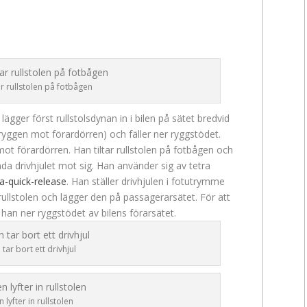
r rullstolen på fotbågen
lägger först rullstolsdynan in i bilen på sätet bredvid
ryggen mot förardörren) och fäller ner ryggstödet.
mot förardörren. Han tiltar rullstolen på fotbågen och
nda drivhjulet mot sig. Han använder sig av tetra
tra-quick-release
. Han ställer drivhjulen i fotutrymme
rullstolen och lägger den på passagerarsätet. För att
er han ner ryggstödet av bilens förarsätet.
ar bort ett drivhjul
lyfter in rullstolen