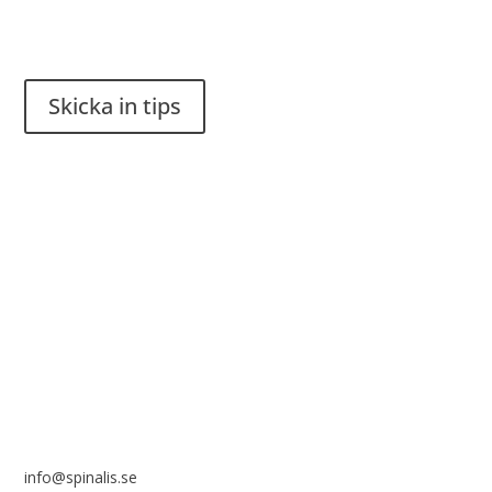
Har du en smart lösning? Skicka ett tips till spinalistips.
Skicka in tips
Det är tillåtet att dela och sprida idéer från Spinalistips, enbart
i ett icke-kommersiellt syfte och med tydlig källhänvisning.
Stiftelsen Spinalis
Frösundaviks allé 4a
SE 169 89 Solna
info@spinalis.se