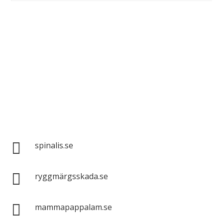
Spinalis webbplatser:

spinalis.se

ryggmärgsskada.se

mammapappalam.se