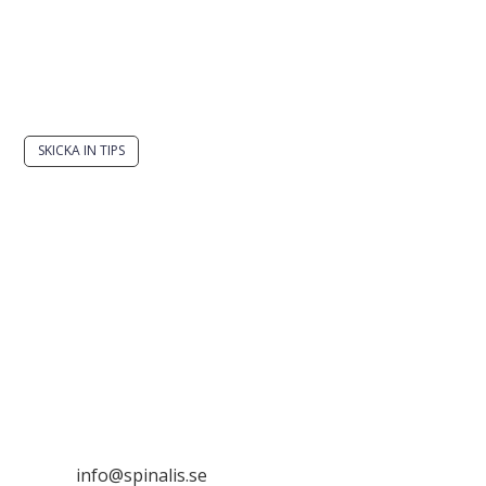
Har du en smart lösning? Skicka ett tips till
spinalistips.
SKICKA IN TIPS
Det är tillåtet att dela och sprida idéer från
Spinalistips, enbart i ett icke-kommersiellt syfte och
med tydlig källhänvisning.
Stiftelsen Spinalis
Frösundaviks allé 4a
SE 169 89 Solna

info@spinalis.se