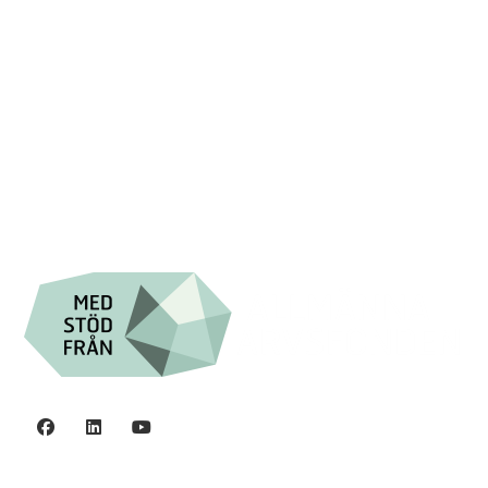

+46 (0) 8-555 44 000

Swish: 12 32 63 42 44

Org.nr. 802016-8285