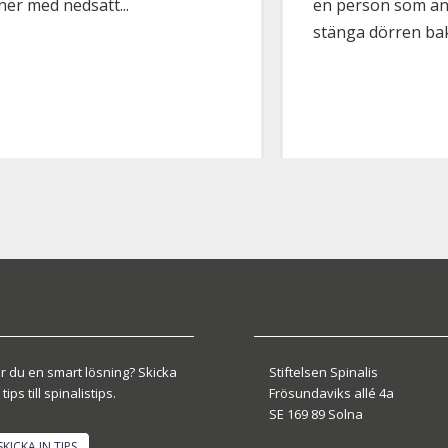
er med nedsatt...
en person som anv
stänga dörren bak
r du en smart lösning? Skicka
Stiftelsen Spinalis
 tips till spinalistips.
Frösundaviks allé 4a
SE 169 89 Solna
SKICKA IN TIPS