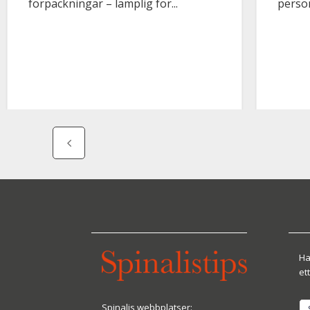
förpackningar – lämplig för...
person
Ha
ett
Spinalis webbplatser: