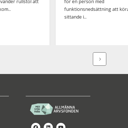
änder rullstol att
för en person med
om...
funktionsnedsättning att kör
sittande i...