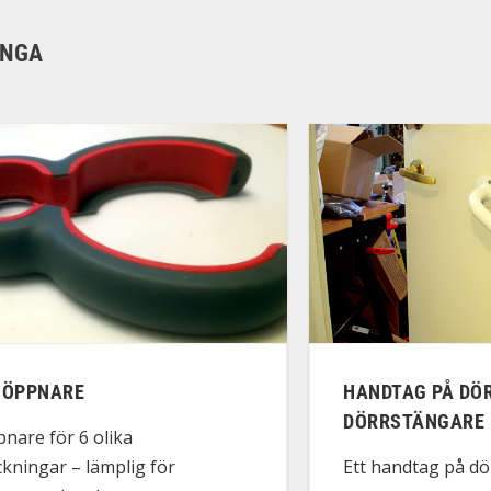
ÄNGA
IÖPPNARE
HANDTAG PÅ DÖ
DÖRRSTÄNGARE
nare för 6 olika
kningar – lämplig för
Ett handtag på dö