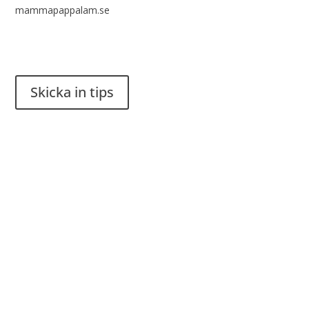
mammapappalam.se
Har du en smart lösning? Skicka ett tips till spinalistips.
Skicka in tips
Det är tillåtet att dela och sprida idéer från Spinalistips, enbart
i ett icke-kommersiellt syfte och med tydlig källhänvisning.
Stiftelsen Spinalis
Frösundaviks allé 4a
SE 169 89 Solna