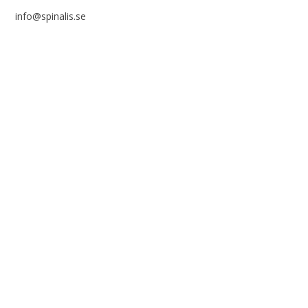
info@spinalis.se
+46 (0) 8-555 44 000
Swish: 12 32 63 42 44