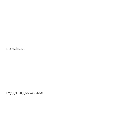
Spinalis webbplatser:
spinalis.se
ryggmärgsskada.se