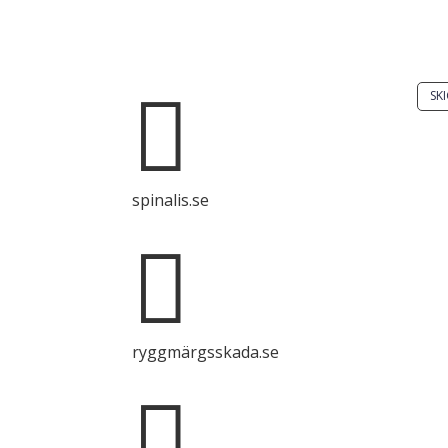
Har
Skic
Spinalis webbplatser:

SKI
Det 
spri
spinalis.se
enba
syft

käll
ryggmärgsskada.se
