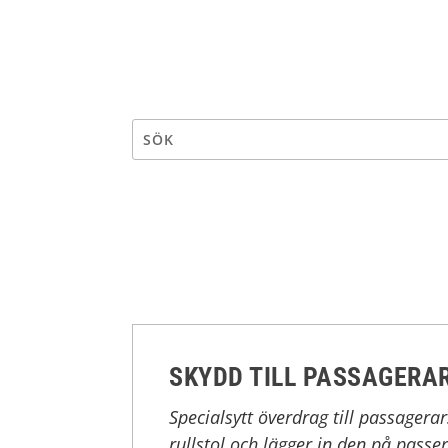
SKYDD TILL PASSAGERA
Specialsytt överdrag till passagera
rullstol och lägger in den på passer