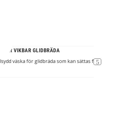
 FÖR VIKBAR GLIDBRÄDA
lsydd väska för glidbräda som kan sättas fast på rullstolen
S