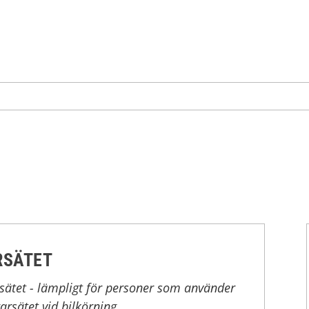
RSÄTET
rsätet - lämpligt för personer som använder
arsätet vid bilkörning