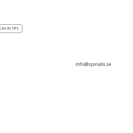
 du en smart lösning?
Stiftelsen Spinalis
ka ett tips till spinalistips.
Frösundaviks allé 4a
SE 169 89 Solna
CKA IN TIPS

är tillåtet att dela och
da idéer från Spinalistips,
rt i ett icke-kommersiellt
info@spinalis.se
e och med tydlig
hänvisning.

+46 (0) 8-555 44 000