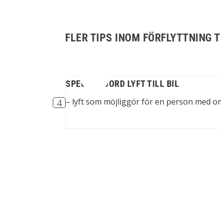
FLER TIPS INOM FÖRFLYTTNING T
SPECIALGJORD LYFT TILL BIL
och till rullstolen
– lyft som möjliggör för en person med om