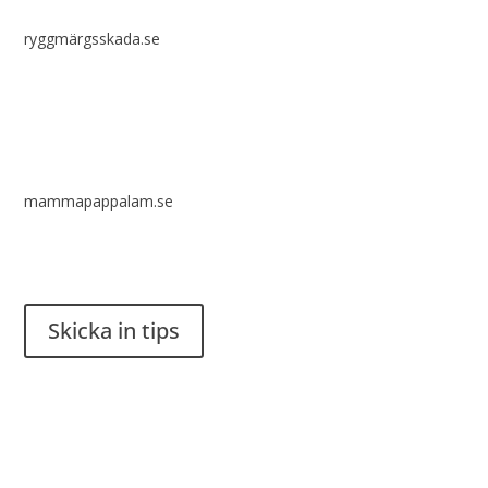
ryggmärgsskada.se
mammapappalam.se
Har du en smart lösning? Skicka ett tips till spinalistips.
Skicka in tips
Det är tillåtet att dela och sprida idéer från Spinalistips, enbart
i ett icke-kommersiellt syfte och med tydlig källhänvisning.
Stiftelsen Spinalis