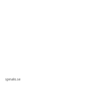
Spinalis webbplatser:
spinalis.se