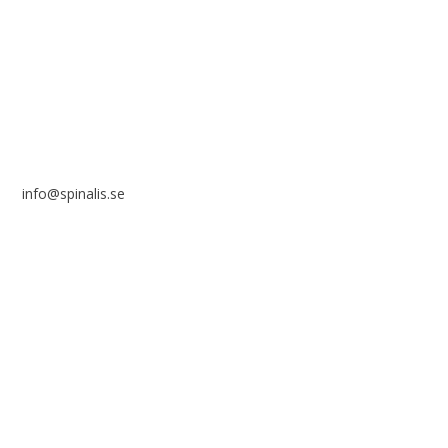
Frösundaviks allé 4a
SE 169 89 Solna
info@spinalis.se
+46 (0) 8-555 44 000