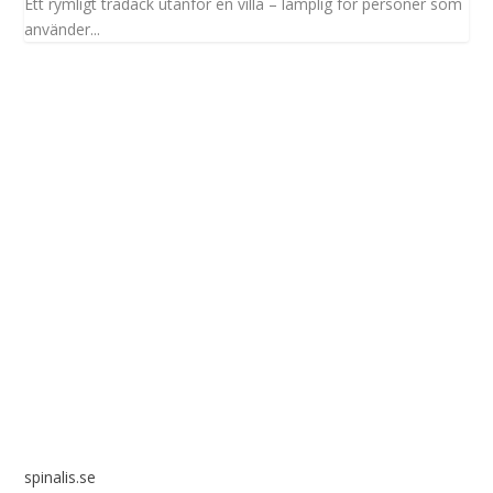
Ett rymligt trädäck utanför en villa – lämplig för personer som
använder...
Spinalis webbplatser:
spinalis.se