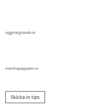
ryggmärgsskada.se
mammapappalam.se
Har du en smart lösning? Skicka ett tips till spinalistips.
Skicka in tips