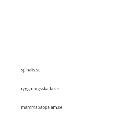
Spinalis webbplatser:
spinalis.se
ryggmärgsskada.se
mammapappalam.se
Har du en smart lösning? Skicka ett tips till spinalistips.