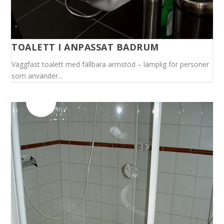
TOALETT I ANPASSAT BADRUM
Väggfast toalett med fällbara armstöd – lämplig för personer
som använder...