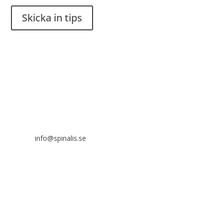
Skicka in tips
Det är tillåtet att dela och sprida idéer från Spinalistips, enbart
i ett icke-kommersiellt syfte och med tydlig källhänvisning.
Stiftelsen Spinalis
Frösundaviks allé 4a
SE 169 89 Solna
info@spinalis.se
+46 (0) 8-555 44 000
Swish: 12 32 63 42 44