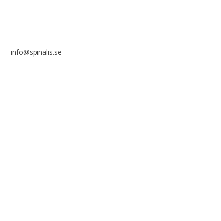
info@spinalis.se
+46 (0) 8-555 44 000
Swish: 12 32 63 42 44