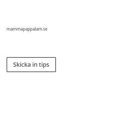
mammapappalam.se
Har du en smart lösning? Skicka ett tips till spinalistips.
Skicka in tips
Det är tillåtet att dela och sprida idéer från Spinalistips, enbart
i ett icke-kommersiellt syfte och med tydlig källhänvisning.
Stiftelsen Spinalis
Frösundaviks allé 4a
SE 169 89 Solna