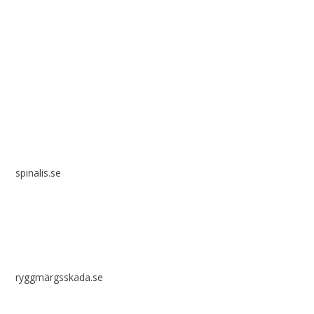
Spinalis webbplatser:
spinalis.se
ryggmärgsskada.se