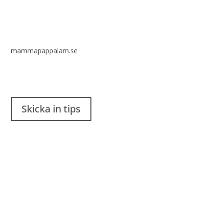
mammapappalam.se
Har du en smart lösning? Skicka ett tips till spinalistips.
Skicka in tips
Det är tillåtet att dela och sprida idéer från Spinalistips, enbart
i ett icke-kommersiellt syfte och med tydlig källhänvisning.
Stiftelsen Spinalis
Frösundaviks allé 4a
SE 169 89 Solna