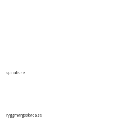
Spinalis webbplatser:
spinalis.se
ryggmärgsskada.se