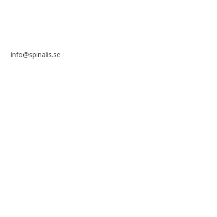
info@spinalis.se
+46 (0) 8-555 44 000
Swish: 12 32 63 42 44