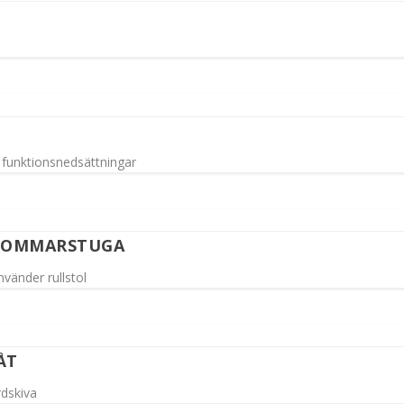
 funktionsnedsättningar
 SOMMARSTUGA
vänder rullstol
ÅT
rdskiva