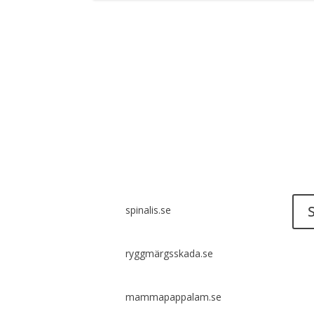
Har 
ett ti
Spinalis webbplatser:
S
spinalis.se
ryggmärgsskada.se
Det ä
idéer
icke
mammapappalam.se
tydli