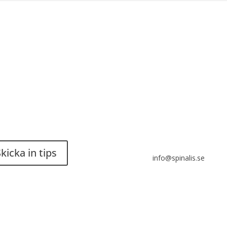
du en smart lösning? Skicka
Stiftelsen Spinalis
ps till spinalistips.
Frösundaviks allé 4a
SE 169 89 Solna
kicka in tips
info@spinalis.se
r tillåtet att dela och sprida
+46 (0) 8-555 44 000
 från Spinalistips, enbart i ett
-kommersiellt syfte och med
Swish: 12 32 63 42 44
g källhänvisning.