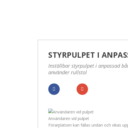
STYRPULPET I ANPA
Inställbar styrpulpet i anpassad bå
använder rullstol
Dela
Dela
Användaren vid pulpet
Förarplatsen kan fällas undan och vikas u