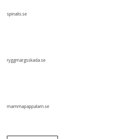
spinalis.se
ryggmärgsskada.se
mammapappalam.se
Har du en smart lösning? Skicka ett tips till spinalistips.