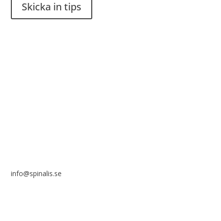
Skicka in tips
Det är tillåtet att dela och sprida idéer från Spinalistips, enbart
i ett icke-kommersiellt syfte och med tydlig källhänvisning.
Stiftelsen Spinalis
Frösundaviks allé 4a
SE 169 89 Solna
info@spinalis.se