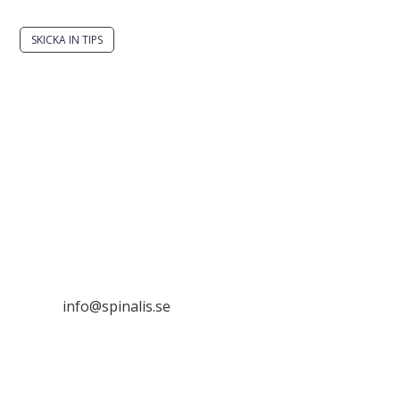
SKICKA IN TIPS
Det är tillåtet att dela och sprida idéer från
Spinalistips, enbart i ett icke-kommersiellt syfte och
med tydlig källhänvisning.
Stiftelsen Spinalis
Frösundaviks allé 4a
SE 169 89 Solna

info@spinalis.se

+46 (0) 8-555 44 000