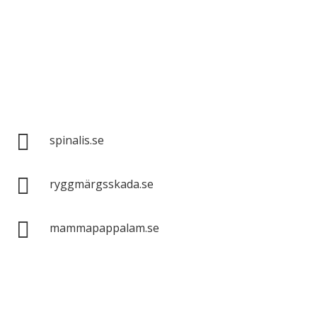
Spinalis webbplatser:

spinalis.se

ryggmärgsskada.se

mammapappalam.se
Har du en smart lösning? Skicka ett tips till
spinalistips.