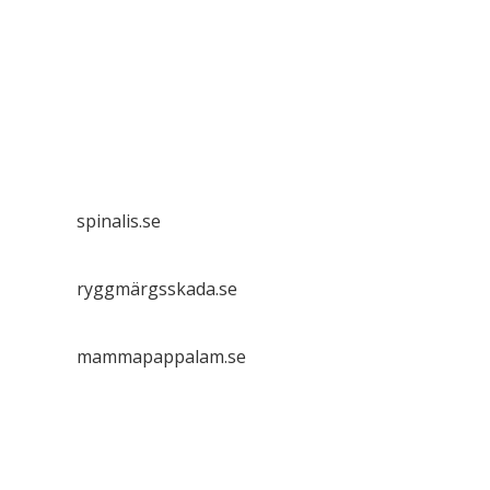
Spinalis websites:
spinalis.se
ryggmärgsskada.se
mammapappalam.se
Do you have a smart solution? Send a tip to
spinalistips.