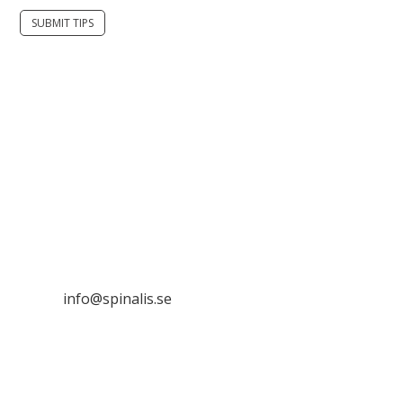
SUBMIT TIPS
It is allowed to share and disseminate ideas from
Spinalistips, solely for non-commercial purposes and
with a clear reference to the source.
Stiftelsen Spinalis
Frösundaviks allé 4a
SE 169 89 Solna
SWEDEN
info@spinalis.se
+46 (0) 8-555 44 250