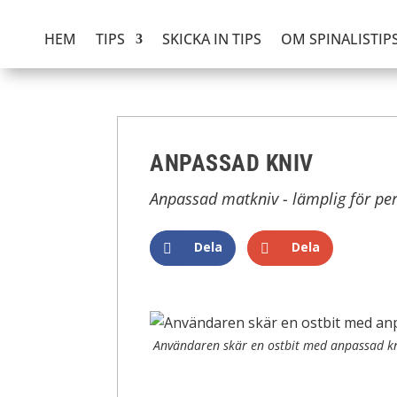
HEM
TIPS
SKICKA IN TIPS
OM SPINALISTIP
ANPASSAD KNIV
Anpassad matkniv - lämplig för pe
Dela
Dela
Användaren skär en ostbit med anpassad k