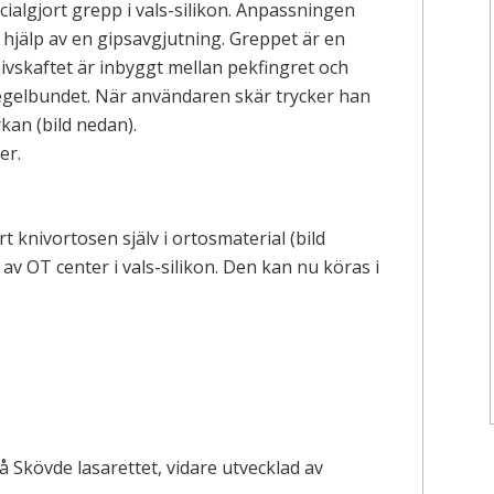
ialgjort grepp i vals-silikon. Anpassningen
hjälp av en gipsavgjutning. Greppet är en
vskaftet är inbyggt mellan pekfingret och
egelbundet. När användaren skär trycker han
kan (bild nedan).
er.
 knivortosen själv i ortosmaterial (bild
v OT center i vals-silikon. Den kan nu köras i
Skövde lasarettet, vidare utvecklad av