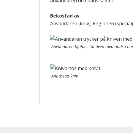
användaren och hans sambo
Bekostad av
Användaren (kniv); Regionen (specia
Användaren hjälper till även med andra h
Anpassad kniv