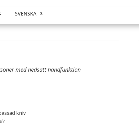
S
SVENSKA
rsoner med nedsatt handfunktion
niv