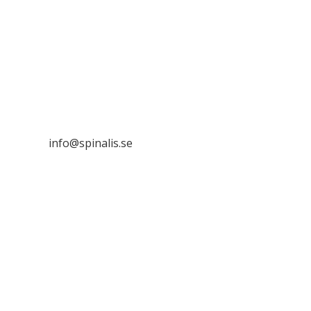
med tydlig källhänvisning.
Stiftelsen Spinalis
Frösundaviks allé 4a
SE 169 89 Solna

info@spinalis.se

+46 (0) 8-555 44 000

Swish: 12 32 63 42 44

Org.nr. 802016-8285