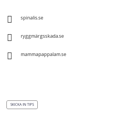
Spinalis webbplatser:

spinalis.se

ryggmärgsskada.se

mammapappalam.se
Har du en smart lösning? Skicka ett tips till
spinalistips.
SKICKA IN TIPS
Det är tillåtet att dela och sprida idéer från
Spinalistips, enbart i ett icke-kommersiellt syfte och