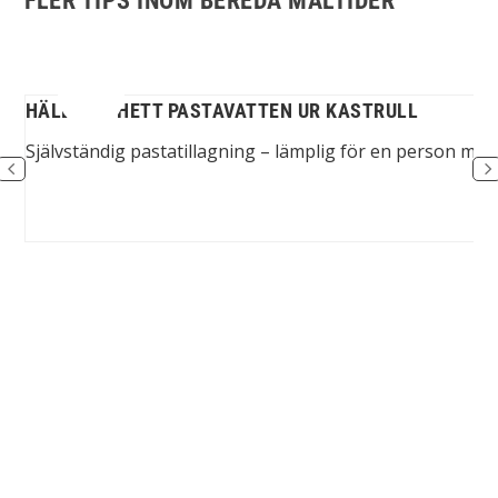
FLER TIPS INOM BEREDA MÅLTIDER
HÄLLA UT HETT PASTAVATTEN UR KASTRULL
...
Självständig pastatillagning – lämplig för en person med 