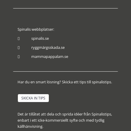
Spinalis webbplatser:
spinalis.se

ryggmärgsskada.se

mammapappalam.se

Har du en smart lösning? Skicka ett tips till spinalistips.
SKICKA IN TIPS
Det är tillåtet att dela och sprida idéer från Spinalistips,
enbart i ett icke-kommersiellt syfte och med tydlig
källhänvisning.