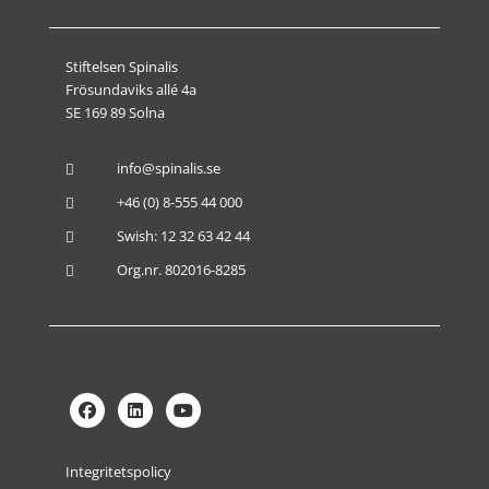
Stiftelsen Spinalis
Frösundaviks allé 4a
SE 169 89 Solna
info@spinalis.se

+46 (0) 8-555 44 000

Swish: 12 32 63 42 44

Org.nr. 802016-8285

Integritetspolicy